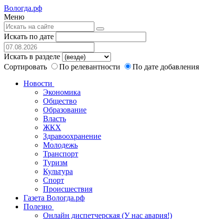
Вологда.рф
Меню
Искать по дате
Искать в разделе
Сортировать
По релевантности
По дате добавления
Новости
Экономика
Общество
Образование
Власть
ЖКХ
Здравоохранение
Молодежь
Транспорт
Туризм
Культура
Спорт
Происшествия
Газета Вологда.рф
Полезно
Онлайн диспетчерская (У нас авария!)