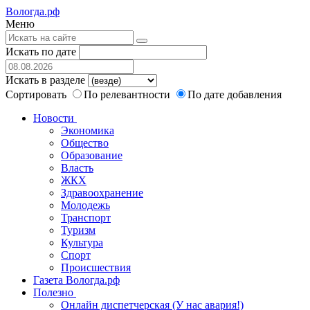
Вологда.рф
Меню
Искать по дате
Искать в разделе
Сортировать
По релевантности
По дате добавления
Новости
Экономика
Общество
Образование
Власть
ЖКХ
Здравоохранение
Молодежь
Транспорт
Туризм
Культура
Спорт
Происшествия
Газета Вологда.рф
Полезно
Онлайн диспетчерская (У нас авария!)