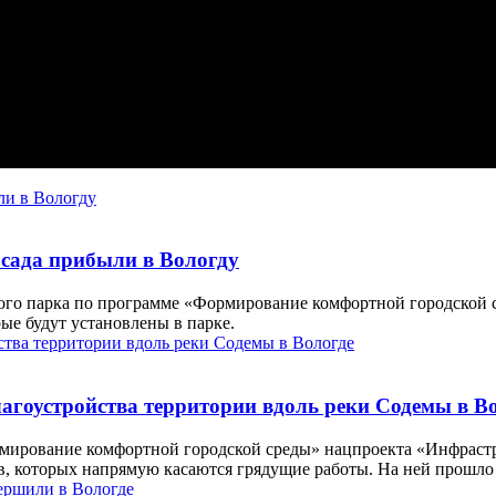
сада прибыли в Вологду
ного парка по программе «Формирование комфортной городской 
ые будут установлены в парке.
лагоустройства территории вдоль реки Содемы в В
ирование комфортной городской среды» нацпроекта «Инфраструк
в, которых напрямую касаются грядущие работы. На ней прошло