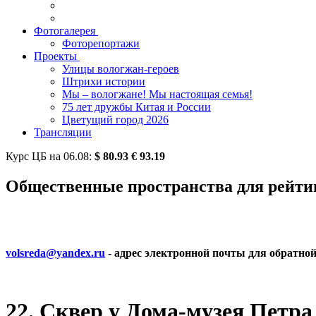
Фотогалерея
Фоторепортажи
Проекты
Улицы вологжан-героев
Штрихи истории
Мы – вологжане! Мы настоящая семья!
75 лет дружбы Китая и России
Цветущий город 2026
Трансляции
Курс ЦБ на
06.08
:
$
80.93
€
93.19
Общественные пространства для рейтин
volsreda@yandex.ru
- адрес электронной почты для обратно
22. Сквер у Дома-музея Петра 