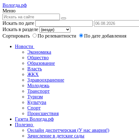
Вологда.рф
Меню
Искать по дате
Искать в разделе
Сортировать
По релевантности
По дате добавления
Новости
Экономика
Общество
Образование
Власть
ЖКХ
Здравоохранение
Молодежь
Транспорт
Туризм
Культура
Спорт
Происшествия
Газета Вологда.рф
Полезно
Онлайн диспетчерская (У нас авария!)
Зачисление в детские сады