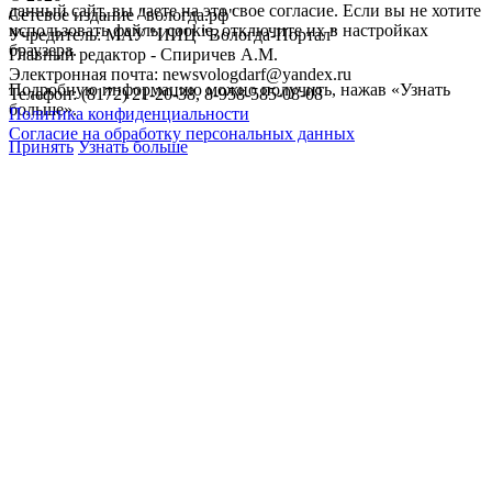
данный сайт, вы даете на это свое согласие. Если вы не хотите
Сетевое издание "вологда.рф"
использовать файлы cookie, отключите их в настройках
Учредитель: МАУ "ИИЦ "Вологда-Портал"
браузера.
Главный редактор - Спиричев А.М.
Электронная почта: newsvologdarf@yandex.ru
Подробную информацию можно получить, нажав «Узнать
Телефон: (8172) 21-20-38, 8-958-585-08-08
больше».
Политика конфиденциальности
Согласие на обработку персональных данных
Принять
Узнать больше