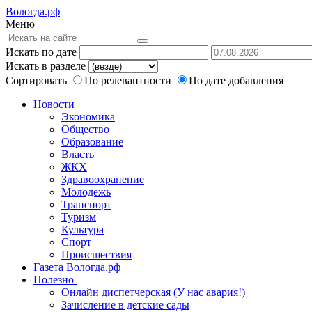
Вологда.рф
Меню
Искать по дате
Искать в разделе
Сортировать
По релевантности
По дате добавления
Новости
Экономика
Общество
Образование
Власть
ЖКХ
Здравоохранение
Молодежь
Транспорт
Туризм
Культура
Спорт
Происшествия
Газета Вологда.рф
Полезно
Онлайн диспетчерская (У нас авария!)
Зачисление в детские сады