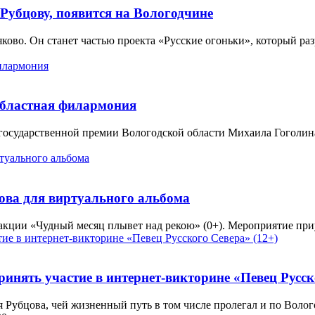
убцову, появится на Вологодчине
ково. Он станет частью проекта «Русские огоньки», который раз
областная филармония
а государственной премии Вологодской области Михаила Гоголи
ова для виртуального альбома
 акции «Чудный месяц плывет над рекою» (0+). Мероприятие при
инять участие в интернет-викторине «Певец Русск
Рубцова, чей жизненный путь в том числе пролегал и по Волог