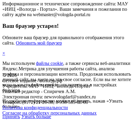
Информационное и техническое сопровождение сайта: МАУ
«ИИЦ «Вологда - Портал». Ваши замечания и пожелания по
сайту ждём на webmaster@vologda-portal.ru
Ваш браузер устарел!
Обновите ваш браузер для правильного отображения этого
сайта.
Обновить мой браузер
×
Мы используем
файлы cookie
, а также сервисы веб-аналитики
Яндекс.Метрика для улучшения работы сайта, анализа
трафика и персонализации контента. Продолжая использовать
©
2026
данный сайт, вы даете на это свое согласие. Если вы не хотите
Сетевое издание "вологда.рф"
использовать файлы cookie, отключите их в настройках
Учредитель: МАУ "ИИЦ "Вологда-Портал"
браузера.
Главный редактор - Спиричев А.М.
Электронная почта: newsvologdarf@yandex.ru
Подробную информацию можно получить, нажав «Узнать
Телефон: (8172) 21-20-38, 8-958-585-08-08
больше».
Политика конфиденциальности
Согласие на обработку персональных данных
Принять
Узнать больше