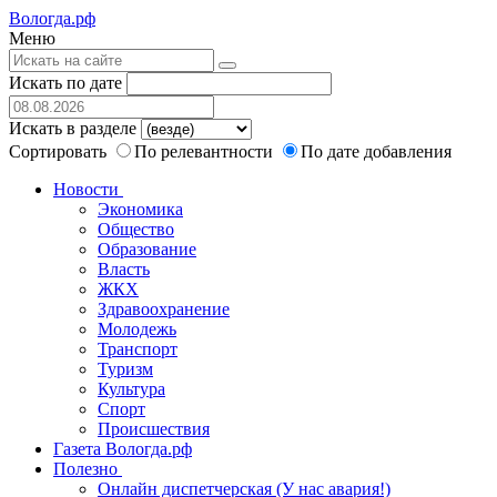
Вологда.рф
Меню
Искать по дате
Искать в разделе
Сортировать
По релевантности
По дате добавления
Новости
Экономика
Общество
Образование
Власть
ЖКХ
Здравоохранение
Молодежь
Транспорт
Туризм
Культура
Спорт
Происшествия
Газета Вологда.рф
Полезно
Онлайн диспетчерская (У нас авария!)