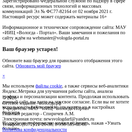
Зарегистрировано Федеральной службой по надзору в сфере
связи, информационных технологий и массовых
коммуникаций Эл № ФС77-82164 от 02 ноября 2021 г.
Настоящий ресурс может содержать материалы 16+
Информационное и техническое сопровождение сайта: МАУ
«ИИЦ «Вологда - Портал». Ваши замечания и пожелания по
сайту ждём на webmaster@vologda-portal.ru
Ваш браузер устарел!
Обновите ваш браузер для правильного отображения этого
сайта.
Обновить мой браузер
×
Мы используем
файлы cookie
, а также сервисы веб-аналитики
Яндекс.Метрика для улучшения работы сайта, анализа
трафика и персонализации контента. Продолжая использовать
©
2026
данный сайт, вы даете на это свое согласие. Если вы не хотите
Сетевое издание "вологда.рф"
использовать файлы cookie, отключите их в настройках
Учредитель: МАУ "ИИЦ "Вологда-Портал"
браузера.
Главный редактор - Спиричев А.М.
Электронная почта: newsvologdarf@yandex.ru
Подробную информацию можно получить, нажав «Узнать
Телефон: (8172) 21-20-38, 8-958-585-08-08
больше».
Политика конфиденциальности