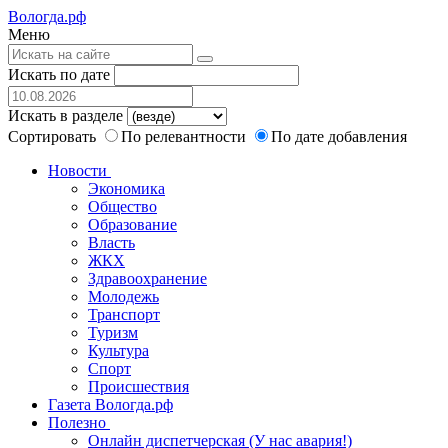
Вологда.рф
Меню
Искать по дате
Искать в разделе
Сортировать
По релевантности
По дате добавления
Новости
Экономика
Общество
Образование
Власть
ЖКХ
Здравоохранение
Молодежь
Транспорт
Туризм
Культура
Спорт
Происшествия
Газета Вологда.рф
Полезно
Онлайн диспетчерская (У нас авария!)