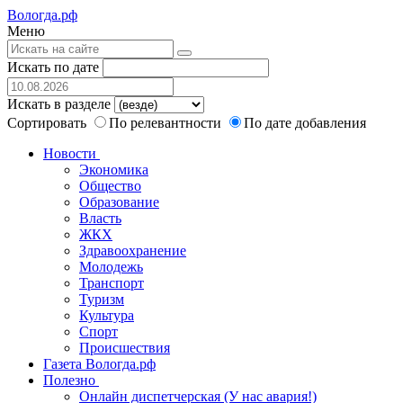
Вологда.рф
Меню
Искать по дате
Искать в разделе
Сортировать
По релевантности
По дате добавления
Новости
Экономика
Общество
Образование
Власть
ЖКХ
Здравоохранение
Молодежь
Транспорт
Туризм
Культура
Спорт
Происшествия
Газета Вологда.рф
Полезно
Онлайн диспетчерская (У нас авария!)