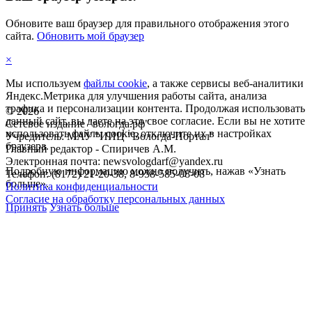
Обновите ваш браузер для правильного отображения этого
сайта.
Обновить мой браузер
×
Мы используем
файлы cookie
, а также сервисы веб-аналитики
Яндекс.Метрика для улучшения работы сайта, анализа
трафика и персонализации контента. Продолжая использовать
©
2026
данный сайт, вы даете на это свое согласие. Если вы не хотите
Сетевое издание "вологда.рф"
использовать файлы cookie, отключите их в настройках
Учредитель: МАУ "ИИЦ "Вологда-Портал"
браузера.
Главный редактор - Спиричев А.М.
Электронная почта: newsvologdarf@yandex.ru
Подробную информацию можно получить, нажав «Узнать
Телефон: (8172) 21-20-38, 8-958-585-08-08
больше».
Политика конфиденциальности
Согласие на обработку персональных данных
Принять
Узнать больше