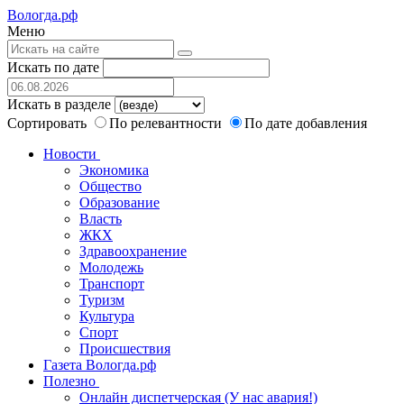
Вологда.рф
Меню
Искать по дате
Искать в разделе
Сортировать
По релевантности
По дате добавления
Новости
Экономика
Общество
Образование
Власть
ЖКХ
Здравоохранение
Молодежь
Транспорт
Туризм
Культура
Спорт
Происшествия
Газета Вологда.рф
Полезно
Онлайн диспетчерская (У нас авария!)