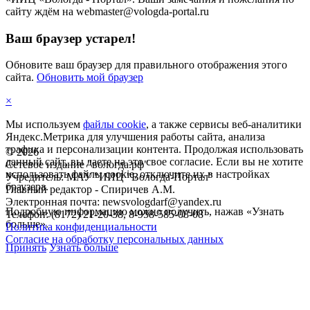
сайту ждём на webmaster@vologda-portal.ru
Ваш браузер устарел!
Обновите ваш браузер для правильного отображения этого
сайта.
Обновить мой браузер
×
Мы используем
файлы cookie
, а также сервисы веб-аналитики
Яндекс.Метрика для улучшения работы сайта, анализа
трафика и персонализации контента. Продолжая использовать
©
2026
данный сайт, вы даете на это свое согласие. Если вы не хотите
Сетевое издание "вологда.рф"
использовать файлы cookie, отключите их в настройках
Учредитель: МАУ "ИИЦ "Вологда-Портал"
браузера.
Главный редактор - Спиричев А.М.
Электронная почта: newsvologdarf@yandex.ru
Подробную информацию можно получить, нажав «Узнать
Телефон: (8172) 21-20-38, 8-958-585-08-08
больше».
Политика конфиденциальности
Согласие на обработку персональных данных
Принять
Узнать больше