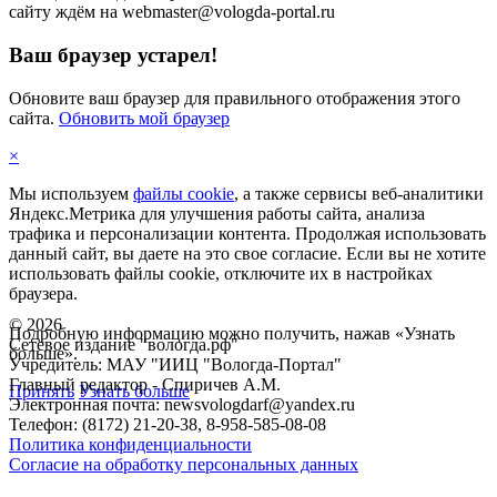
сайту ждём на webmaster@vologda-portal.ru
Ваш браузер устарел!
Обновите ваш браузер для правильного отображения этого
сайта.
Обновить мой браузер
×
Мы используем
файлы cookie
, а также сервисы веб-аналитики
Яндекс.Метрика для улучшения работы сайта, анализа
трафика и персонализации контента. Продолжая использовать
данный сайт, вы даете на это свое согласие. Если вы не хотите
использовать файлы cookie, отключите их в настройках
браузера.
©
2026
Подробную информацию можно получить, нажав «Узнать
Сетевое издание "вологда.рф"
больше».
Учредитель: МАУ "ИИЦ "Вологда-Портал"
Главный редактор - Спиричев А.М.
Принять
Узнать больше
Электронная почта: newsvologdarf@yandex.ru
Телефон: (8172) 21-20-38, 8-958-585-08-08
Политика конфиденциальности
Согласие на обработку персональных данных