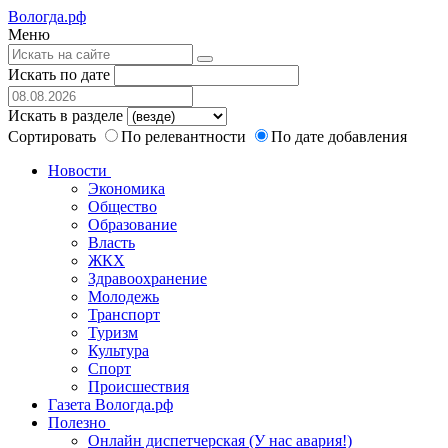
Вологда.рф
Меню
Искать по дате
Искать в разделе
Сортировать
По релевантности
По дате добавления
Новости
Экономика
Общество
Образование
Власть
ЖКХ
Здравоохранение
Молодежь
Транспорт
Туризм
Культура
Спорт
Происшествия
Газета Вологда.рф
Полезно
Онлайн диспетчерская (У нас авария!)