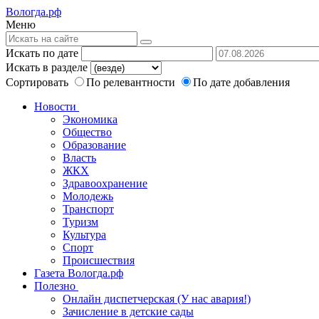
Вологда.рф
Меню
Искать по дате
Искать в разделе
Сортировать
По релевантности
По дате добавления
Новости
Экономика
Общество
Образование
Власть
ЖКХ
Здравоохранение
Молодежь
Транспорт
Туризм
Культура
Спорт
Происшествия
Газета Вологда.рф
Полезно
Онлайн диспетчерская (У нас авария!)
Зачисление в детские сады