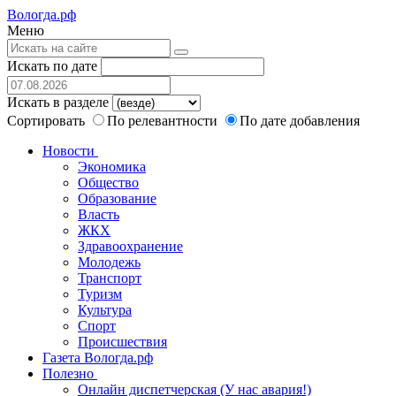
Вологда.рф
Меню
Искать по дате
Искать в разделе
Сортировать
По релевантности
По дате добавления
Новости
Экономика
Общество
Образование
Власть
ЖКХ
Здравоохранение
Молодежь
Транспорт
Туризм
Культура
Спорт
Происшествия
Газета Вологда.рф
Полезно
Онлайн диспетчерская (У нас авария!)