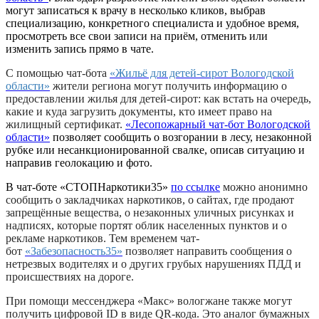
могут записаться к врачу в несколько кликов, выбрав
специализацию, конкретного специалиста и удобное время,
просмотреть все свои записи на приём, отменить или
изменить запись прямо в чате.
С помощью чат-бота
«Жильё для детей-сирот Вологодской
области»
жители региона могут получить информацию о
предоставлении жилья для детей-сирот: как встать на очередь,
какие и куда загрузить документы, кто имеет право на
жилищный сертификат.
«Лесопожарный чат-бот Вологодской
области»
позволяет сообщить о возгорании в лесу, незаконной
рубке или несанкционированной свалке, описав ситуацию и
направив геолокацию и фото.
В чат-боте «СТОПНаркотики35»
по ссылке
можно анонимно
сообщить о закладчиках наркотиков, о сайтах, где продают
запрещённые вещества, о незаконных уличных рисунках и
надписях, которые портят облик населенных пунктов и о
рекламе наркотиков. Тем временем чат-
бот
«Забезопасность35»
позволяет направить сообщения о
нетрезвых водителях и о других грубых нарушениях ПДД и
происшествиях на дороге.
При помощи мессенджера «Макс» вологжане также могут
получить цифровой ID в виде QR-кода. Это аналог бумажных