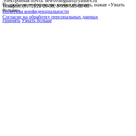
Электронная почта: newsvologdarf@yandex.ru
Подробную информацию можно получить, нажав «Узнать
Телефон: (8172) 21-20-38, 8-958-585-08-08
больше».
Политика конфиденциальности
Согласие на обработку персональных данных
Принять
Узнать больше