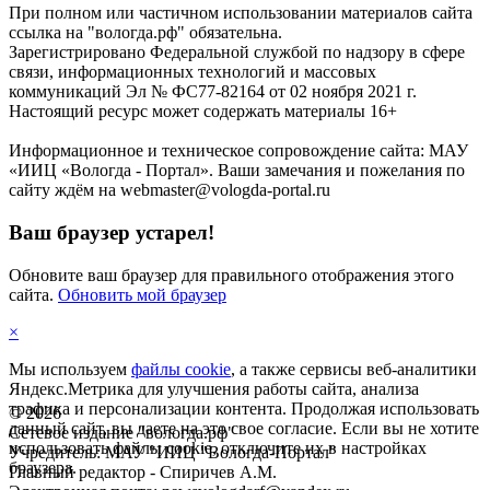
При полном или частичном использовании материалов сайта
ссылка на "вологда.рф" обязательна.
Зарегистрировано Федеральной службой по надзору в сфере
связи, информационных технологий и массовых
коммуникаций Эл № ФС77-82164 от 02 ноября 2021 г.
Настоящий ресурс может содержать материалы 16+
Информационное и техническое сопровождение сайта: МАУ
«ИИЦ «Вологда - Портал». Ваши замечания и пожелания по
сайту ждём на webmaster@vologda-portal.ru
Ваш браузер устарел!
Обновите ваш браузер для правильного отображения этого
сайта.
Обновить мой браузер
×
Мы используем
файлы cookie
, а также сервисы веб-аналитики
Яндекс.Метрика для улучшения работы сайта, анализа
трафика и персонализации контента. Продолжая использовать
©
2026
данный сайт, вы даете на это свое согласие. Если вы не хотите
Сетевое издание "вологда.рф"
использовать файлы cookie, отключите их в настройках
Учредитель: МАУ "ИИЦ "Вологда-Портал"
браузера.
Главный редактор - Спиричев А.М.