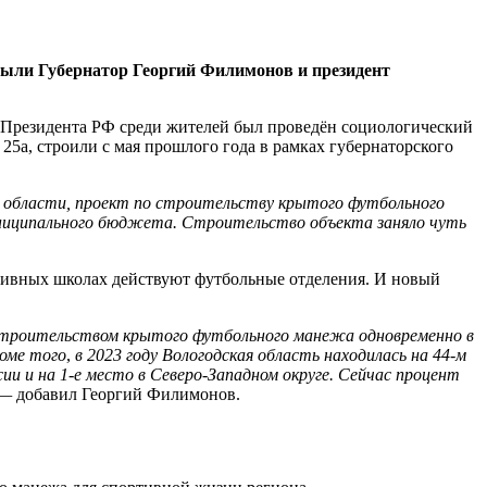
ыли Губернатор Георгий Филимонов и п
резидент
ю Президента РФ среди жителей был проведён социологический
5а, строили с мая прошлого года в рамках губернаторского
 области, проект по строительству крытого футбольного
униципального бюджета. Строительство объекта заняло чуть
ртивных школах действуют футбольные отделения. И новый
о строительством крытого футбольного манежа одновременно в
оме того
,
в 2023 году Вологодская область находилась на 44-м
ии и на 1-е место в Северо-Западном округе.
Сейчас процент
 —
добавил Георгий Филимонов.