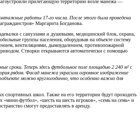
 Благоустроили прилегающую территорию возле манежа —
онтажные работы 17-го числа. После этого была проведена
дагражданстроя» Маргарита Богданова.
девалки с санузлами и душевыми, медицинский блок, охрана,
обильные группы населения, оборудовав на объекте систему
жением, вентиляциями, дымоудалением, противопожарной
приводом. Створки открываются автоматически с помощью
ые сроки. Теперь здесь футбольное поле площадью 2 240 м² с
тория рядом. Фасад манежа украсили огромное изображение
тобъекте можно круглогодично, что особенно важно для
ых спортивных школ. Также на его территории будут проходить
х «мини-футбол», «шесть на шесть игроков», «семь на семь» и
остранство смогут предоставлять в аренду.