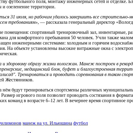
ству футбольного поля, монтажу инженерных сетей и отделке.
 и озеленение территории.
ся 31 июля, но рабочим удалось завершить все строительно-м
всем требованиям»
, — рассказала генеральный директор «Волог
е помещения: спортивный тренировочный зал, инвентарные, раз
ана для комфортного пребывания 50 человек. Учли также малом
оснащен инженерными системами: холодным и горячим водоснаб
ия.
На объекте установлены высокие витражные окна с электро
рическая.
а и здоровому образу жизни вологжан. Манеж построен в рекордн
тренерские, медицинский блок, буфет и благоустроенная терри
лисад". Тренироваться и проводить соревнования в таком спор
ей Жестянников.
На нём будут тренироваться спортсмены различных муниципальн
 Размер игрового поля позволит проводить состязания в формата
ких команд в возрасте 6–12 лет. В вечернее время спортивное пр
 Филимонов
манеж на ул. Ильюшина
футбол