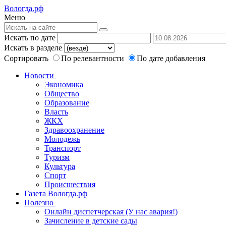
Вологда.рф
Меню
Искать по дате
Искать в разделе
Сортировать
По релевантности
По дате добавления
Новости
Экономика
Общество
Образование
Власть
ЖКХ
Здравоохранение
Молодежь
Транспорт
Туризм
Культура
Спорт
Происшествия
Газета Вологда.рф
Полезно
Онлайн диспетчерская (У нас авария!)
Зачисление в детские сады