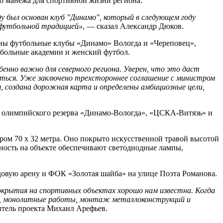
о манежа для спортивной жизни региона.
у был основан клуб "Динамо", который в следующем году
 футбольной традицией»
, — сказал Александр Дюков.
ены футбольные клубы «Динамо» Вологда и «Череповец»,
тбольные академии и женский футбол.
нно важно для северного региона. Уверен, что это даст
аться. Уже заключено трехстороннее соглашение с министром
, создана дорожная карта и определены амбициозные цели,
 олимпийского резерва «Динамо-Вологда», «ЦСКА-Витязь» и
ом 70 х 32 метра. Оно покрыто искусственной травой высотой
нность на объекте обеспечивают светодиодные лампы,
едовую арену и ФОК «Золотая шайба» на улице Поэта Романова.
окрытия на спортивных объектах хорошо нам известна. Когда
ьев, монолитные работы, монтаж металлоконструкций и
итель проекта Михаил Арефьев.