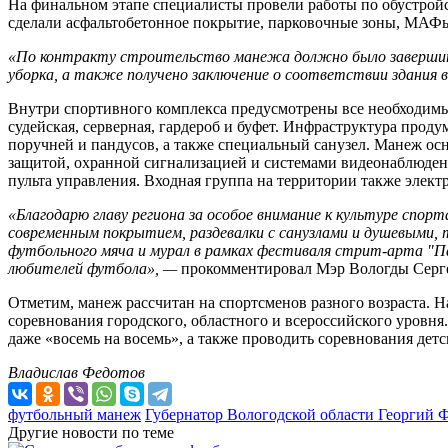
На финальном этапе специалисты провели работы по обустрой
сделали асфальтобетонное покрытие, парковочные зоны, МАФы
«По контракту строительство манежа должно было завершить
уборка, а также получено заключение о соответствии здания 
Внутри спортивного комплекса предусмотрены все необходимы
судейская, серверная, гардероб и буфет.
Инфраструктура продум
поручней и пандусов, а также специальный санузел. Манеж 
защитой, охранной сигнализацией и системами видеонаблюден
пульта управления. Входная группа на территории также элект
«Благодарю главу региона за особое внимание к культуре спорт
современным покрытием, раздевалки с санузлами и душевыми, 
футбольного мяча и мурал в рамках фестиваля стрит-арта "Па
любителей футбола», —
прокомментировал Мэр Вологды Серг
Отметим, манеж рассчитан на спортсменов разного возраста. 
соревнования городского, областного и всероссийского уровня.
даже «восемь на восемь», а также проводить соревнования детс
Владислав Федотов
футбольный манеж
Губернатор Вологодской области Георгий
Другие новости по теме