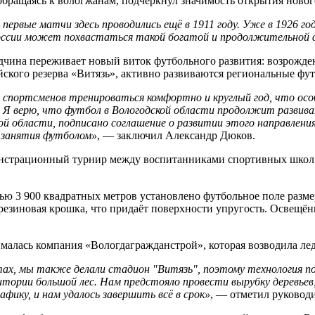
бращаясь к вологжанам, подчеркнул значимость открытия новог
рвые матчи здесь проводились ещё в 1911 году. Уже в 1926 год
России может похвастаться такой богатой и продолжительной
одчина переживает новый виток футбольного развития: возрожд
ского резерва «Витязь», активно развиваются региональные фу
ортсменов тренироваться комфортно и круглый год, что особе
. Я верю, что футбол в Вологодской области продолжит развив
 области, подписано соглашение о развитии этого направления
в занятия футболом»
, — заключил Александр Дюков.
онстрационный турнир между воспитанниками спортивных школ
 3 900 квадратных метров установлено футбольное поле размер
 резиновая крошка, что придаёт поверхности упругость. Освещё
ималась компания «Вологдагражданстрой», которая возводила л
тах, мы также делали стадион "Витязь", поэтому технология п
ритории большой лес. Нам предстояло провести вырубку дерев
фику, и нам удалось завершить всё в срок»
, — отметил руковод