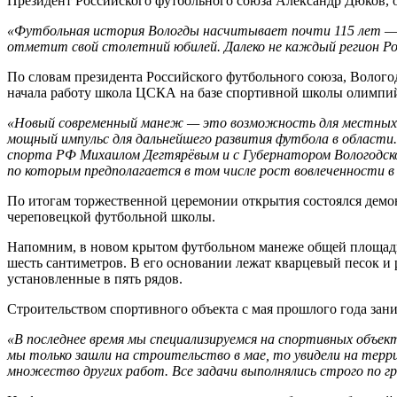
Президент Российского футбольного союза Александр Дюков, о
«Футбольная история Вологды насчитывает почти 115 лет — пе
отметит свой столетний юбилей. Далеко не каждый регион 
По словам президента Российского футбольного союза, Волог
начала работу школа ЦСКА на базе спортивной школы олимпий
«Новый современный манеж — это возможность для местных сп
мощный импульс для дальнейшего развития футбола в области
спорта РФ Михаилом Дегтярёвым и с Губернатором Вологодской
по которым предполагается в том числе рост вовлеченности 
По итогам торжественной церемонии открытия состоялся дем
череповецкой футбольной школы.
Напомним, в новом крытом футбольном манеже общей площадью
шесть сантиметров. В его основании лежат кварцевый песок и
установленные в пять рядов.
Строительством спортивного объекта с мая прошлого года зан
«В последнее время мы специализируемся на спортивных объек
мы только зашли на строительство в мае, то увидели на тер
множество других работ. Все задачи выполнялись строго по гра