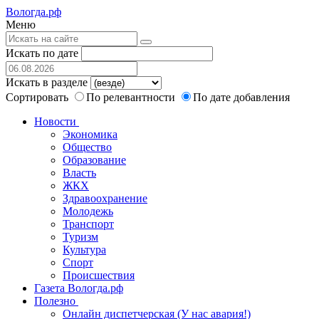
Вологда.рф
Меню
Искать по дате
Искать в разделе
Сортировать
По релевантности
По дате добавления
Новости
Экономика
Общество
Образование
Власть
ЖКХ
Здравоохранение
Молодежь
Транспорт
Туризм
Культура
Спорт
Происшествия
Газета Вологда.рф
Полезно
Онлайн диспетчерская (У нас авария!)