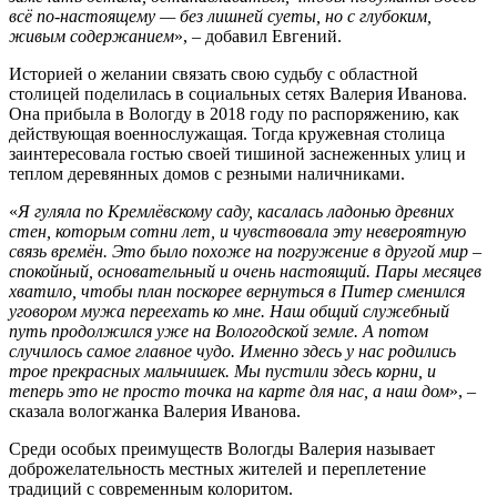
всё по-настоящему — без лишней суеты, но с глубоким,
живым содержанием
», – добавил Евгений.
Историей о желании связать свою судьбу с областной
столицей поделилась в социальных сетях Валерия Иванова.
Она прибыла в Вологду в 2018 году по распоряжению, как
действующая военнослужащая. Тогда кружевная столица
заинтересовала гостью своей тишиной заснеженных улиц и
теплом деревянных домов с резными наличниками.
«
Я гуляла по Кремлёвскому саду, касалась ладонью древних
стен, которым сотни лет, и чувствовала эту невероятную
связь времён. Это было похоже на погружение в другой мир –
спокойный, основательный и очень настоящий. Пары месяцев
хватило, чтобы план поскорее вернуться в Питер сменился
уговором мужа переехать ко мне. Наш общий служебный
путь продолжился уже на Вологодской земле. А потом
случилось самое главное чудо. Именно здесь у нас родились
трое прекрасных мальчишек. Мы пустили здесь корни, и
теперь это не просто точка на карте для нас, а наш дом
», –
сказала вологжанка Валерия Иванова.
Среди особых преимуществ Вологды Валерия называет
доброжелательность местных жителей и переплетение
традиций с современным колоритом.