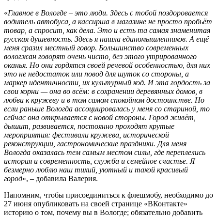
«
Главное в Вологде – это люди. Здесь с тобой поздоровается
водитель автобуса, а кассирша в магазине не просто пробьёт
товар, а спросит, как дела. Это и есть та самая знаменитая
русская душевность. Здесь я нашла единомышленников. А ещё
меня сразил местный говор. Большинство современных
вологжан говорят очень чисто, без этого утрированного
оканья. Но они гордятся своей речевой особенностью, для них
это не недостаток или повод для шуток со стороны, а
маркер идентичности, их культурный код. И эта гордость за
свои корни — она во всём: в сохранении деревянных домов, в
любви к кружеву и в том самом спокойном достоинстве. Но
если раньше Вологда ассоциировалась у меня со стариной, то
сейчас она открывается с новой стороны. Город живёт,
дышит, развивается, постоянно проходят крутые
мероприятия: фестивали кружева, исторической
реконструкции, гастрономические праздники. Для меня
Вологда оказалась тем самым местом силы, где переплелись
история и современность, служба и семейное счастье. Я
безмерно люблю наш тихий, уютный и такой красивый
город
», – добавила Валерия.
Напомним, чтобы присоединиться к флешмобу, необходимо до
27 июня опубликовать на своей странице «ВКонтакте»
историю о том, почему вы в Вологде; обязательно добавить