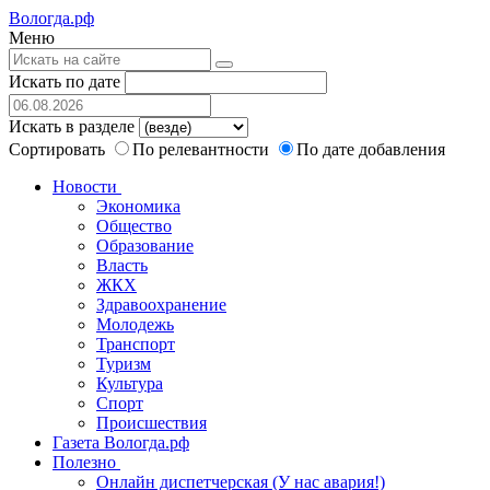
Вологда.рф
Меню
Искать по дате
Искать в разделе
Сортировать
По релевантности
По дате добавления
Новости
Экономика
Общество
Образование
Власть
ЖКХ
Здравоохранение
Молодежь
Транспорт
Туризм
Культура
Спорт
Происшествия
Газета Вологда.рф
Полезно
Онлайн диспетчерская (У нас авария!)