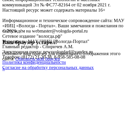
коммуникаций Эл № ФС77-82164 от 02 ноября 2021 г.
Настоящий ресурс может содержать материалы 16+
Информационное и техническое сопровождение сайта: МАУ
«ИИЦ «Вологда - Портал». Ваши замечания и пожелания по
©
2026
сайту ждём на webmaster@vologda-portal.ru
Сетевое издание "вологда.рф"
Учредитель: МАУ "ИИЦ "Вологда-Портал"
Ваш браузер устарел!
Главный редактор - Спиричев А.М.
Электронная почта: newsvologdarf@yandex.ru
Обновите ваш браузер для правильного отображения этого
Телефон: (8172) 21-20-38, 8-958-585-08-08
сайта.
Обновить мой браузер
Политика конфиденциальности
Согласие на обработку персональных данных
×