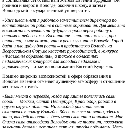
в социальных сетях местный житель Евгений Кудряков. Он
родился и вырос в Вологде, окончил школу, а затем и
Вологодский государственный университет.
«
Уже шесть лет я работаю заместителем директора по
воспитательной работе в системе образования. Для меня это
возможность влиять на будущее города через работу с
детьми и педагогами. Воспитание – это про смыслы, про
ценности, и мне важно, что я реализую это в Вологде. Город
даёт и площадку для роста – я представляю Вологду на
Всероссийском Форуме классных руководителей, в конкурсе
«Флагманы образования», а также в областных
педагогических конкурсах для молодых педагогов и
управленцев
», – отметил вологжанин Евгений Кудряков.
Помимо широких возможностей в сфере образования в
Вологде Евгений отмечает душевную атмосферу и отношение
местных жителей.
«
Были мысли о переезде, когда варианты появлялись сами
собой — Москва, Санкт-Петербург, Краснодар, работа в
других округах области. Но каждый раз чаша весов
склонялась в пользу Вологды. Здесь мне всё понятно, здесь я
знаю, как действовать, здесь меня слышат и понимают. Мне
близка сама атмосфера Вологды: она не торопит, позволяет
замечать детали, останавливаться, чтобы подумать. Здесь