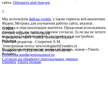
сайта.
Обновить мой браузер
×
Мы используем
файлы cookie
, а также сервисы веб-аналитики
Яндекс.Метрика для улучшения работы сайта, анализа
трафика и персонализации контента. Продолжая использовать
©
2026
данный сайт, вы даете на это свое согласие. Если вы не хотите
Сетевое издание "вологда.рф"
использовать файлы cookie, отключите их в настройках
Учредитель: МАУ "ИИЦ "Вологда-Портал"
браузера.
Главный редактор - Спиричев А.М.
Электронная почта: newsvologdarf@yandex.ru
Подробную информацию можно получить, нажав «Узнать
Телефон: (8172) 21-20-38, 8-958-585-08-08
больше».
Политика конфиденциальности
Согласие на обработку персональных данных
Принять
Узнать больше