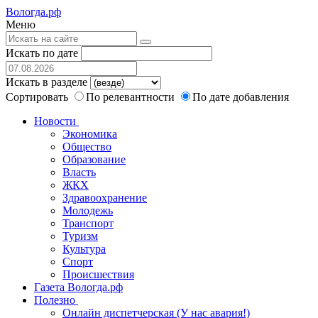
Вологда.рф
Меню
Искать по дате
Искать в разделе
Сортировать
По релевантности
По дате добавления
Новости
Экономика
Общество
Образование
Власть
ЖКХ
Здравоохранение
Молодежь
Транспорт
Туризм
Культура
Спорт
Происшествия
Газета Вологда.рф
Полезно
Онлайн диспетчерская (У нас авария!)