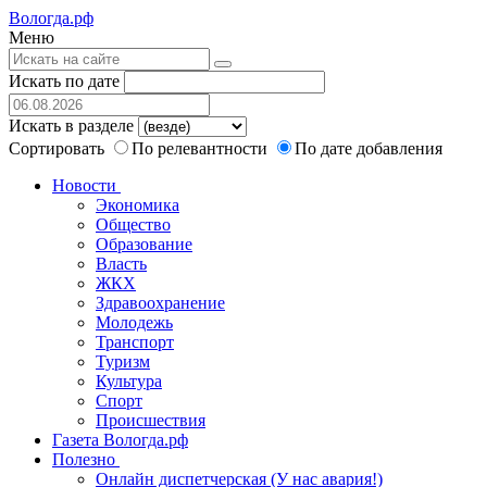
Вологда.рф
Меню
Искать по дате
Искать в разделе
Сортировать
По релевантности
По дате добавления
Новости
Экономика
Общество
Образование
Власть
ЖКХ
Здравоохранение
Молодежь
Транспорт
Туризм
Культура
Спорт
Происшествия
Газета Вологда.рф
Полезно
Онлайн диспетчерская (У нас авария!)