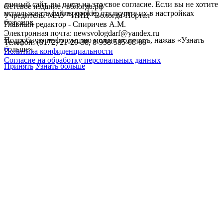
данный сайт, вы даете на это свое согласие. Если вы не хотите
Сетевое издание "вологда.рф"
использовать файлы cookie, отключите их в настройках
Учредитель: МАУ "ИИЦ "Вологда-Портал"
браузера.
Главный редактор - Спиричев А.М.
Электронная почта: newsvologdarf@yandex.ru
Подробную информацию можно получить, нажав «Узнать
Телефон: (8172) 21-20-38, 8-958-585-08-08
больше».
Политика конфиденциальности
Согласие на обработку персональных данных
Принять
Узнать больше