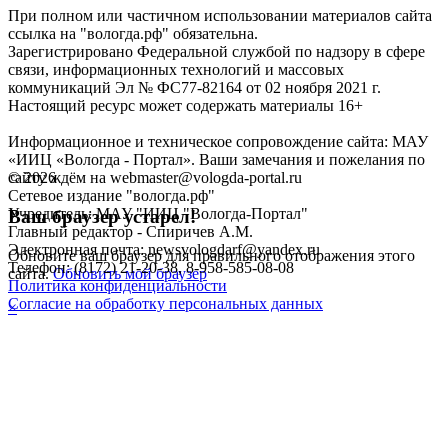
При полном или частичном использовании материалов сайта
ссылка на "вологда.рф" обязательна.
Зарегистрировано Федеральной службой по надзору в сфере
связи, информационных технологий и массовых
коммуникаций Эл № ФС77-82164 от 02 ноября 2021 г.
Настоящий ресурс может содержать материалы 16+
Информационное и техническое сопровождение сайта: МАУ
«ИИЦ «Вологда - Портал». Ваши замечания и пожелания по
©
2026
сайту ждём на webmaster@vologda-portal.ru
Сетевое издание "вологда.рф"
Учредитель: МАУ "ИИЦ "Вологда-Портал"
Ваш браузер устарел!
Главный редактор - Спиричев А.М.
Электронная почта: newsvologdarf@yandex.ru
Обновите ваш браузер для правильного отображения этого
Телефон: (8172) 21-20-38, 8-958-585-08-08
сайта.
Обновить мой браузер
Политика конфиденциальности
Согласие на обработку персональных данных
×