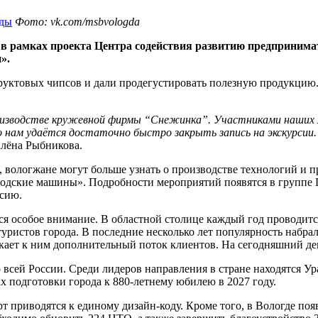
Фото: vk.com/msbvologda
 в рамках проекта Центра содействия развитию предпринима
».
руктовых чипсов и дали продегустировать полезную продукцию.
 производстве кружевной фирмы “Снежинка”. Участниками наши
ам удаётся достаточно быстро закрыть запись на экскурсии. 
лёна Рыбникова.
к, вологжане могут больше узнать о производстве технологий 
огодские машины». Подробности мероприятий появятся в группе
рсию.
ся особое внимание. В областной столице каждый год проводит
уристов города. В последние несколько лет популярность набра
ает к ним дополнительный поток клиентов. На сегодняшний ден
сей России. Среди лидеров направления в стране находятся Ура
х подготовки города к 880-летнему юбилею в 2027 году.
рт приводятся к единому дизайн-коду. Кроме того, в Вологде 