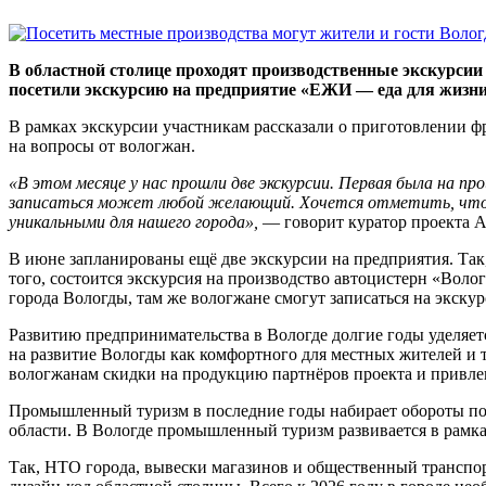
В областной столице проходят производственные экскурсии
посетили экскурсию на предприятие «ЕЖИ — еда для жизни
В рамках экскурсии участникам рассказали о приготовлении ф
на вопросы от вологжан.
«В этом месяце у нас прошли две экскурсии. Первая была на
записаться может любой желающий. Хочется отметить, что н
уникальными для нашего города»,
— говорит куратор проекта А
В июне запланированы ещё две экскурсии на предприятия. Та
того, состоится экскурсия на производство автоцистерн «Вол
города Вологды, там же вологжане смогут записаться на экску
Развитию предпринимательства в Вологде долгие годы уделяет
на развитие Вологды как комфортного для местных жителей и т
вологжанам скидки на продукцию партнёров проекта и привлек
Промышленный туризм в последние годы набирает обороты по в
области. В Вологде промышленный туризм развивается в рамка
Так, НТО города, вывески магазинов и общественный транспо