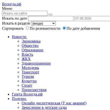
Вологда.рф
Меню
Искать по дате
Искать в разделе
Сортировать
По релевантности
По дате добавления
Новости
Экономика
Общество
Образование
Власть
ЖКХ
Здравоохранение
Молодежь
Транспорт
Туризм
Культура
Спорт
Происшествия
Газета Вологда.рф
Полезно
Онлайн диспетчерская (У нас авария!)
Зачисление в детские сады