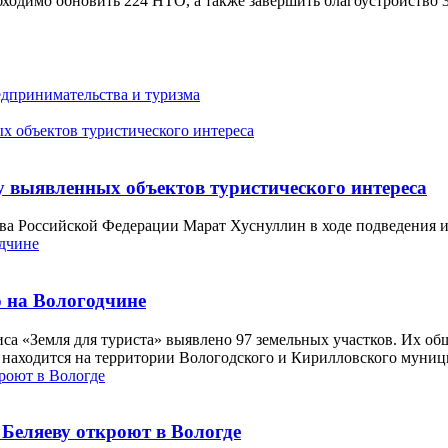
обходимо обновить 224 НТО, а также завершить благоустройство
едпринимательства и туризма
у выявленных объектов туристического интереса
тва Российской Федерации Марат Хуснуллин в ходе подведения и
о на Вологодчине
са «Земля для туриста» выявлено 97 земельных участков. Их общ
в находится на территории Вологодского и Кирилловского муни
Беляеву откроют в Вологде