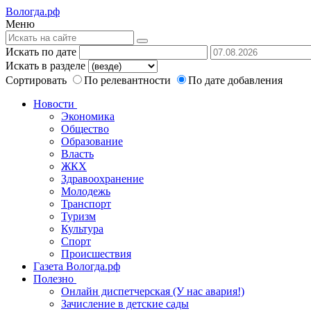
Вологда.рф
Меню
Искать по дате
Искать в разделе
Сортировать
По релевантности
По дате добавления
Новости
Экономика
Общество
Образование
Власть
ЖКХ
Здравоохранение
Молодежь
Транспорт
Туризм
Культура
Спорт
Происшествия
Газета Вологда.рф
Полезно
Онлайн диспетчерская (У нас авария!)
Зачисление в детские сады