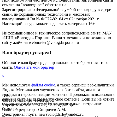
При полном или частичном использовании материалов сайта
ссылка на "вологда.рф" обязательна.
Зарегистрировано Федеральной службой по надзору в сфере
связи, информационных технологий и массовых
коммуникаций Эл № ФС77-82164 от 02 ноября 2021 г.
Настоящий ресурс может содержать материалы 16+
Информационное и техническое сопровождение сайта: МАУ
«ИИЦ «Вологда - Портал». Ваши замечания и пожелания по
сайту ждём на webmaster@vologda-portal.ru
Ваш браузер устарел!
Обновите ваш браузер для правильного отображения этого
сайта.
Обновить мой браузер
×
Мы используем
файлы cookie
, а также сервисы веб-аналитики
Яндекс.Метрика для улучшения работы сайта, анализа
трафика и персонализации контента. Продолжая использовать
©
2026
данный сайт, вы даете на это свое согласие. Если вы не хотите
Сетевое издание "вологда.рф"
использовать файлы cookie, отключите их в настройках
Учредитель: МАУ "ИИЦ "Вологда-Портал"
браузера.
Главный редактор - Спиричев А.М.
Электронная почта: newsvologdarf@yandex.ru