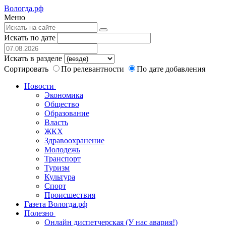
Вологда.рф
Меню
Искать по дате
Искать в разделе
Сортировать
По релевантности
По дате добавления
Новости
Экономика
Общество
Образование
Власть
ЖКХ
Здравоохранение
Молодежь
Транспорт
Туризм
Культура
Спорт
Происшествия
Газета Вологда.рф
Полезно
Онлайн диспетчерская (У нас авария!)