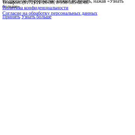
Подробную информацию можно получить, нажав «Узнать
Телефон: (8172) 21-20-38, 8-958-585-08-08
больше».
Политика конфиденциальности
Согласие на обработку персональных данных
Принять
Узнать больше